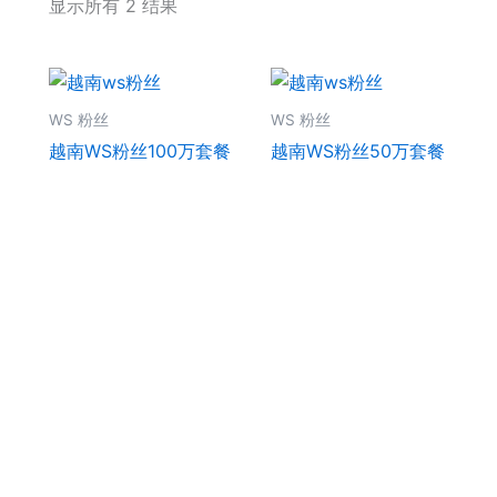
显示所有 2 结果
WS 粉丝
WS 粉丝
越南WS粉丝100万套餐
越南WS粉丝50万套餐