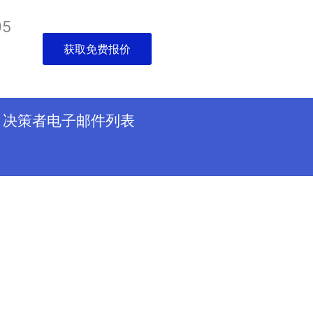
05
获取免费报价
决策者电子邮件列表