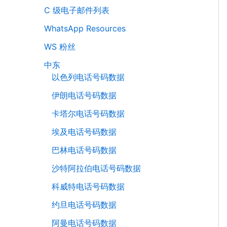
C 级电子邮件列表
WhatsApp Resources
WS 粉丝
中东
以色列电话号码数据
伊朗电话号码数据
卡塔尔电话号码数据
埃及电话号码数据
巴林电话号码数据
沙特阿拉伯电话号码数据
科威特电话号码数据
约旦电话号码数据
阿曼电话号码数据