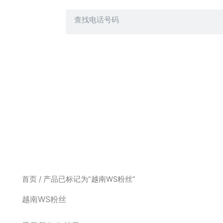
何，您都可以信
Search
大、印度、台
欧洲。我们的联
信、电话推销和
据库包，因此您
此，您可以购买
首页
/ 产品已标记为“越南WS粉丝”
越南WS粉丝