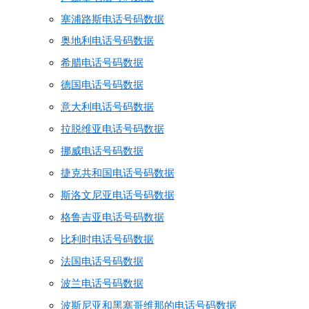
塞浦路斯电话号码数据
奥地利电话号码数据
希腊电话号码数据
德国电话号码数据
意大利电话号码数据
拉脱维亚电话号码数据
挪威电话号码数据
捷克共和国电话号码数据
斯洛文尼亚电话号码数据
格鲁吉亚电话号码数据
比利时电话号码数据
法国电话号码数据
波兰电话号码数据
波斯尼亚和黑塞哥维那的电话号码数据