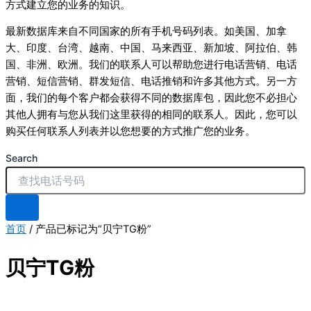
方式建立您的业务的知识。
最新数据库来自不同国家的所有手机号码列表。如美国、加拿
大、印度、台湾、越南、中国、马来西亚、新加坡、阿拉伯、韩
国、非洲、欧洲。我们的联系人可以帮助您进行电话营销、电话
营销、短信营销、群发短信、电话推销和许多其他方式。另一方
面，我们的每个客户都会获得不同的数据库包，因此您不必担心
其他人拥有与您从我们这里获得的相同的联系人。因此，您可以
购买任何联系人列表并以您想要的方式推广您的业务。
Search
首页
/ 产品已标记为“贝宁TG粉”
贝宁TG粉