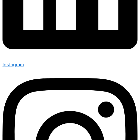
Instagram