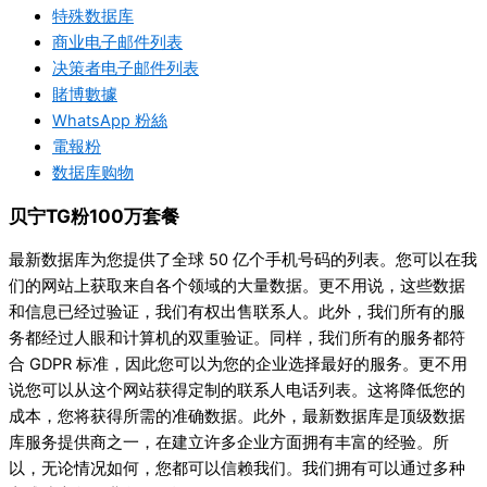
特殊数据库
商业电子邮件列表
决策者电子邮件列表
賭博數據
WhatsApp 粉絲
電報粉
数据库购物
贝宁TG粉100万套餐
最新数据库为您提供了全球 50 亿个手机号码的列表。您可以在我
们的网站上获取来自各个领域的大量数据。更不用说，这些数据
和信息已经过验证，我们有权出售联系人。此外，我们所有的服
务都经过人眼和计算机的双重验证。同样，我们所有的服务都符
合 GDPR 标准，因此您可以为您的企业选择最好的服务。更不用
说您可以从这个网站获得定制的联系人电话列表。这将降低您的
成本，您将获得所需的准确数据。此外，最新数据库是顶级数据
库服务提供商之一，在建立许多企业方面拥有丰富的经验。所
以，无论情况如何，您都可以信赖我们。我们拥有可以通过多种