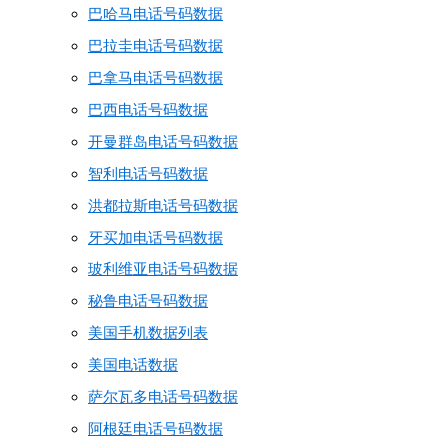
巴哈马电话号码数据
巴拉圭电话号码数据
巴拿马电话号码数据
巴西电话号码数据
开曼群岛电话号码数据
智利电话号码数据
洪都拉斯电话号码数据
牙买加电话号码数据
玻利维亚电话号码数据
秘鲁电话号码数据
美国手机数据列表
美国电话数据
萨尔瓦多电话号码数据
阿根廷电话号码数据