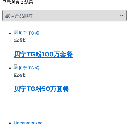
显示所有 2 结果
热熔粉
贝宁TG粉100万套餐
热熔粉
贝宁TG粉50万套餐
Uncategorized