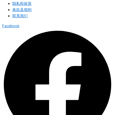
隐私权政策
条款及细则
联系我们
Facebook