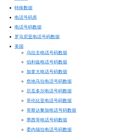
特殊数据
电话号码库
电话号码数据
罗马尼亚电话号码数据
美国
乌拉圭电话号码数据
伯利兹电话号码数据
加拿大电话号码数据
危地马拉电话号码数据
厄瓜多尔电话号码数据
哥伦比亚电话号码数据
哥斯达黎加电话号码数据
墨西哥电话号码数据
委内瑞拉电话号码数据