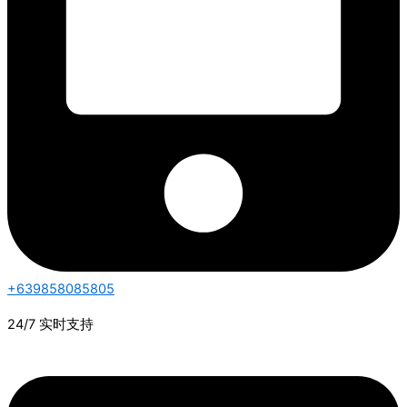
+639858085805
24/7 实时支持