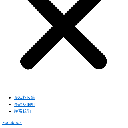
隐私权政策
条款及细则
联系我们
Facebook