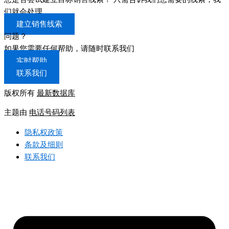
们就会处理
建立销售线索
问题？
如果您需要任何帮助，请随时联系我们
实时帮助
联系我们
版权所有
最新数据库
主题由
电话号码列表
隐私权政策
条款及细则
联系我们