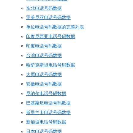
东北电话号码数据
亚美尼亚电话号码数据
单位电话号码数据的完整列表
印度尼西亚电话号码数据
印度电话号码数据
台湾电话号码数据
哈萨克斯坦电话号码数据
太原电话号码数据
安徽电话号码数据
尼泊尔电话号码数据
巴基斯坦电话号码数据
斯里兰卡电话号码数据
新加坡电话号码数据
日本电话号码数据