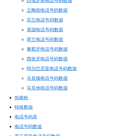
白俄罗斯电话号码数据
立陶宛电话号码数据
芬兰电话号码数据
英国电话号码数据
荷兰电话号码数据
葡萄牙电话号码数据
西班牙电话号码数据
阿尔巴尼亚电话号码数据
马其顿电话号码数据
马耳他电话号码数据
热熔粉
特殊数据
电话号码库
电话号码数据