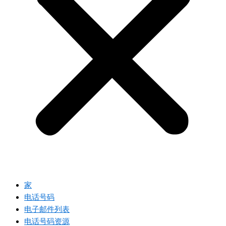
家
电话号码
电子邮件列表
电话号码资源