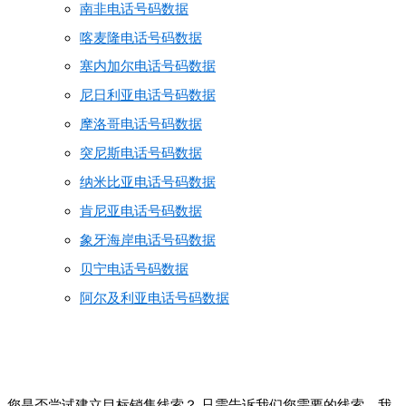
南非电话号码数据
喀麦隆电话号码数据
塞内加尔电话号码数据
尼日利亚电话号码数据
摩洛哥电话号码数据
突尼斯电话号码数据
纳米比亚电话号码数据
肯尼亚电话号码数据
象牙海岸电话号码数据
贝宁电话号码数据
阿尔及利亚电话号码数据
您是否尝试建立目标销售线索？ 只需告诉我们您需要的线索，我