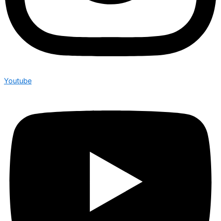
Youtube