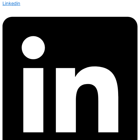
Linkedin