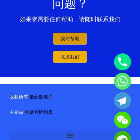
问题？
如果您需要任何帮助，请随时联系我们
实时帮助
联系我们
版权所有
最新数据库
主题由
电话号码列表