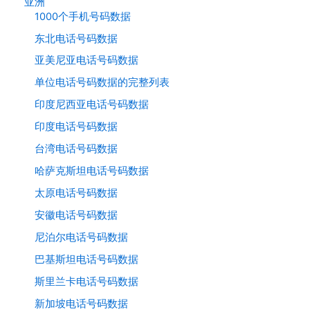
亚洲
1000个手机号码数据
东北电话号码数据
亚美尼亚电话号码数据
单位电话号码数据的完整列表
印度尼西亚电话号码数据
印度电话号码数据
台湾电话号码数据
哈萨克斯坦电话号码数据
太原电话号码数据
安徽电话号码数据
尼泊尔电话号码数据
巴基斯坦电话号码数据
斯里兰卡电话号码数据
新加坡电话号码数据