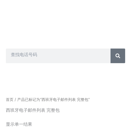
电话营销、短信营销、群发短信、电话推销和许多其他方式。
另一方面，我们的每个客户都会获得不同的数据库包，因此您
不必担心其他人拥有与您从我们这里获得的相同的联系人。因
此，您可以购买任何联系人列表并以您想要的方式推广您的业
务。
Search
首页
/ 产品已标记为“西班牙电子邮件列表 完整包”
西班牙电子邮件列表 完整包
显示单一结果