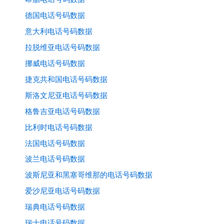
德国电话号码数据
意大利电话号码数据
拉脱维亚电话号码数据
挪威电话号码数据
捷克共和国电话号码数据
斯洛文尼亚电话号码数据
格鲁吉亚电话号码数据
比利时电话号码数据
法国电话号码数据
波兰电话号码数据
波斯尼亚和黑塞哥维那的电话号码数据
爱沙尼亚电话号码数据
瑞典电话号码数据
瑞士电话号码数据