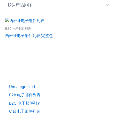
B2C 电子邮件列表
西班牙电子邮件列表 完整包
Uncategorized
B2b 电子邮件列表
B2C 电子邮件列表
C 级电子邮件列表