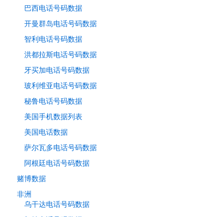
巴西电话号码数据
开曼群岛电话号码数据
智利电话号码数据
洪都拉斯电话号码数据
牙买加电话号码数据
玻利维亚电话号码数据
秘鲁电话号码数据
美国手机数据列表
美国电话数据
萨尔瓦多电话号码数据
阿根廷电话号码数据
赌博数据
非洲
乌干达电话号码数据