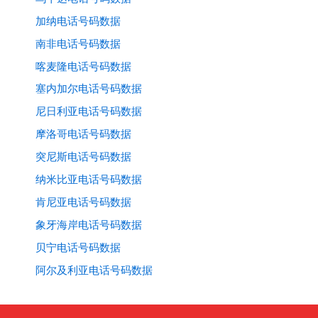
加纳电话号码数据
南非电话号码数据
喀麦隆电话号码数据
塞内加尔电话号码数据
尼日利亚电话号码数据
摩洛哥电话号码数据
突尼斯电话号码数据
纳米比亚电话号码数据
肯尼亚电话号码数据
象牙海岸电话号码数据
贝宁电话号码数据
阿尔及利亚电话号码数据