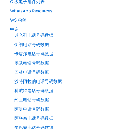
C 级电子邮件列表
WhatsApp Resources
WS 粉丝
中东
以色列电话号码数据
伊朗电话号码数据
卡塔尔电话号码数据
埃及电话号码数据
巴林电话号码数据
沙特阿拉伯电话号码数据
科威特电话号码数据
约旦电话号码数据
阿曼电话号码数据
阿联酋电话号码数据
黎巴嫩电话号码数据