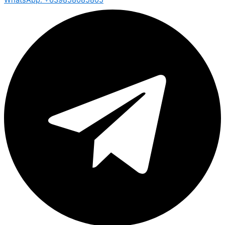
WhatsApp: +639858085805