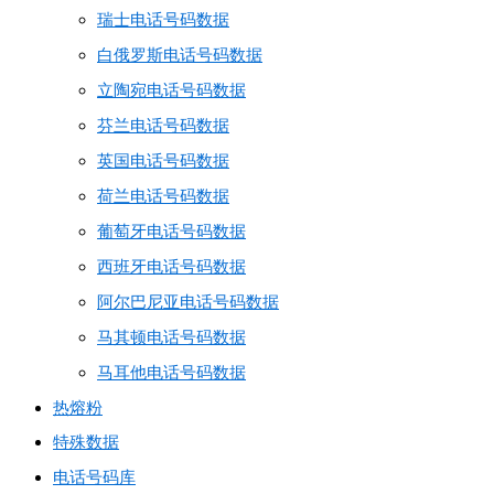
瑞士电话号码数据
白俄罗斯电话号码数据
立陶宛电话号码数据
芬兰电话号码数据
英国电话号码数据
荷兰电话号码数据
葡萄牙电话号码数据
西班牙电话号码数据
阿尔巴尼亚电话号码数据
马其顿电话号码数据
马耳他电话号码数据
热熔粉
特殊数据
电话号码库