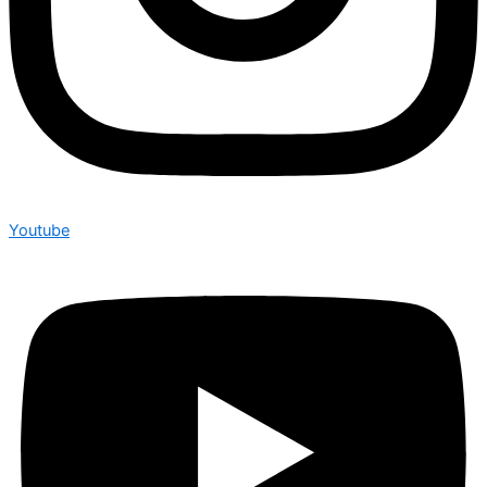
Youtube