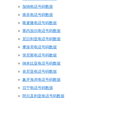
加纳电话号码数据
南非电话号码数据
喀麦隆电话号码数据
塞内加尔电话号码数据
尼日利亚电话号码数据
摩洛哥电话号码数据
突尼斯电话号码数据
纳米比亚电话号码数据
肯尼亚电话号码数据
象牙海岸电话号码数据
贝宁电话号码数据
阿尔及利亚电话号码数据