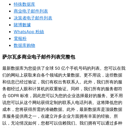
特殊数据库
商业电子邮件列表
决策者电子邮件列表
賭博數據
WhatsApp 粉絲
電報粉
数据库购物
萨尔瓦多商业电子邮件列表完整包
最新数据库为您提供了全球 50 亿个手机号码的列表。您可以在我
们的网站上获取来自各个领域的大量数据。更不用说，这些数据
和信息已经过验证，我们有权出售联系人。此外，我们所有的服
务都经过人眼和计算机的双重验证。同样，我们所有的服务都符
合 GDPR 标准，因此您可以为您的企业选择最好的服务。更不用
说您可以从这个网站获得定制的联系人电话列表。这将降低您的
成本，您将获得所需的准确数据。此外，最新数据库是顶级数据
库服务提供商之一，在建立许多企业方面拥有丰富的经验。所
以，无论情况如何，您都可以信赖我们。我们拥有可以通过多种