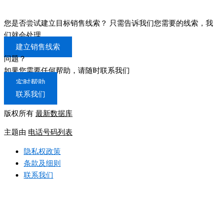
您是否尝试建立目标销售线索？ 只需告诉我们您需要的线索，我
们就会处理
建立销售线索
问题？
如果您需要任何帮助，请随时联系我们
实时帮助
联系我们
版权所有
最新数据库
主题由
电话号码列表
隐私权政策
条款及细则
联系我们