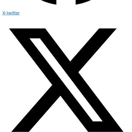
X-twitter