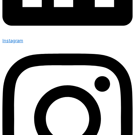
Instagram