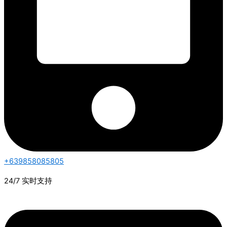
+639858085805
24/7 实时支持