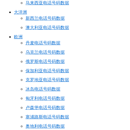
马来西亚电话号码数据
大洋洲
新西兰电话号码数据
澳大利亚电话号码数据
欧洲
丹麦电话号码数据
乌克兰电话号码数据
俄罗斯电话号码数据
保加利亚电话号码数据
克罗地亚电话号码数据
冰岛电话号码数据
匈牙利电话号码数据
卢森堡电话号码数据
塞浦路斯电话号码数据
奥地利电话号码数据