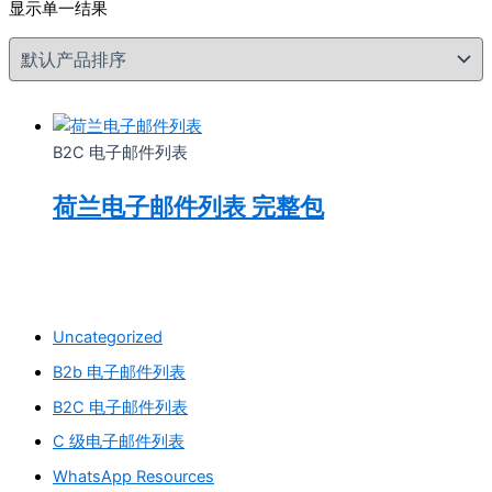
显示单一结果
B2C 电子邮件列表
荷兰电子邮件列表 完整包
Uncategorized
B2b 电子邮件列表
B2C 电子邮件列表
C 级电子邮件列表
WhatsApp Resources