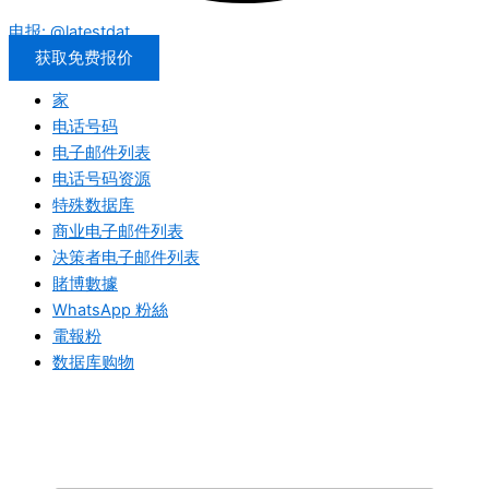
电报: @latestdat
获取免费报价
家
电话号码
电子邮件列表
电话号码资源
特殊数据库
商业电子邮件列表
决策者电子邮件列表
賭博數據
WhatsApp 粉絲
電報粉
数据库购物