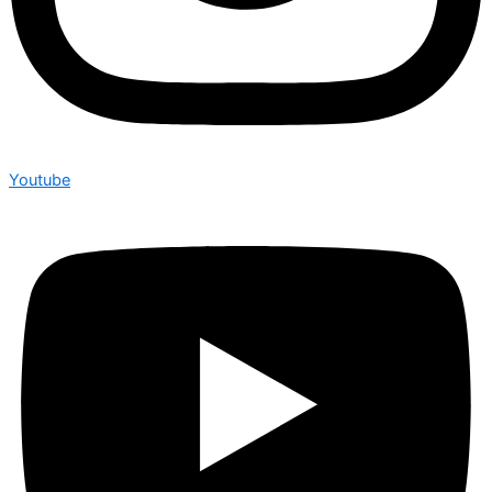
Youtube