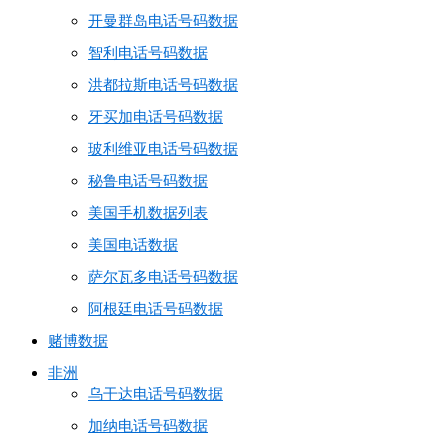
开曼群岛电话号码数据
智利电话号码数据
洪都拉斯电话号码数据
牙买加电话号码数据
玻利维亚电话号码数据
秘鲁电话号码数据
美国手机数据列表
美国电话数据
萨尔瓦多电话号码数据
阿根廷电话号码数据
赌博数据
非洲
乌干达电话号码数据
加纳电话号码数据