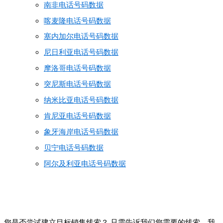
南非电话号码数据
喀麦隆电话号码数据
塞内加尔电话号码数据
尼日利亚电话号码数据
摩洛哥电话号码数据
突尼斯电话号码数据
纳米比亚电话号码数据
肯尼亚电话号码数据
象牙海岸电话号码数据
贝宁电话号码数据
阿尔及利亚电话号码数据
您是否尝试建立目标销售线索？ 只需告诉我们您需要的线索，我