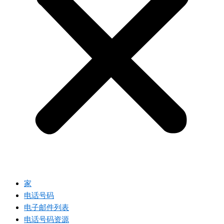
家
电话号码
电子邮件列表
电话号码资源