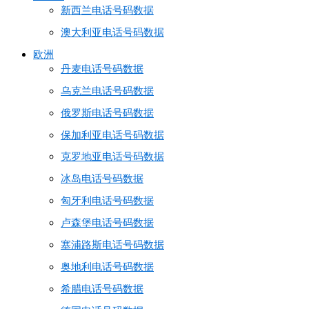
新西兰电话号码数据
澳大利亚电话号码数据
欧洲
丹麦电话号码数据
乌克兰电话号码数据
俄罗斯电话号码数据
保加利亚电话号码数据
克罗地亚电话号码数据
冰岛电话号码数据
匈牙利电话号码数据
卢森堡电话号码数据
塞浦路斯电话号码数据
奥地利电话号码数据
希腊电话号码数据