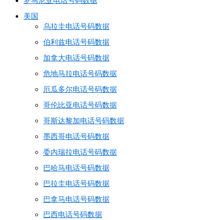
罗马尼亚电话号码数据
美国
乌拉圭电话号码数据
伯利兹电话号码数据
加拿大电话号码数据
危地马拉电话号码数据
厄瓜多尔电话号码数据
哥伦比亚电话号码数据
哥斯达黎加电话号码数据
墨西哥电话号码数据
委内瑞拉电话号码数据
巴哈马电话号码数据
巴拉圭电话号码数据
巴拿马电话号码数据
巴西电话号码数据