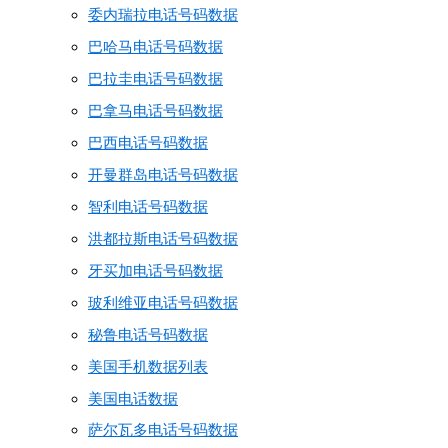
委内瑞拉电话号码数据
巴哈马电话号码数据
巴拉圭电话号码数据
巴拿马电话号码数据
巴西电话号码数据
开曼群岛电话号码数据
智利电话号码数据
洪都拉斯电话号码数据
牙买加电话号码数据
玻利维亚电话号码数据
秘鲁电话号码数据
美国手机数据列表
美国电话数据
萨尔瓦多电话号码数据