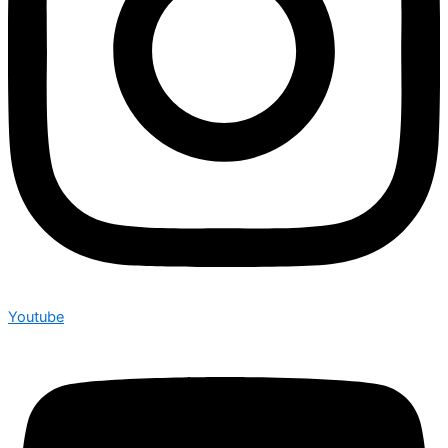
Youtube