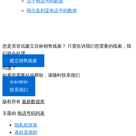
贝宁电话号码数据
阿尔及利亚电话号码数据
您是否尝试建立目标销售线索？ 只需告诉我们您需要的线索，我
们就会处理
建立销售线索
问题？
如果您需要任何帮助，请随时联系我们
实时帮助
联系我们
版权所有
最新数据库
主题由
电话号码列表
隐私权政策
条款及细则