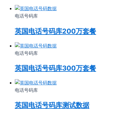
电话号码库
英国电话号码库200万套餐
电话号码库
英国电话号码库300万套餐
电话号码库
英国电话号码库测试数据