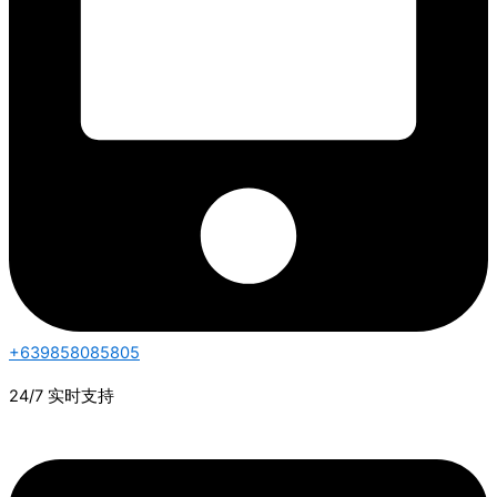
+639858085805
24/7 实时支持