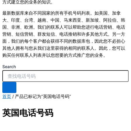
方式建立您的业务的知识。
最新数据库来自不同国家的所有手机号码列表。如美国、加拿
大、印度、台湾、越南、中国、马来西亚、新加坡、阿拉伯、韩
国、非洲、欧洲。我们的联系人可以帮助您进行电话营销、电话
营销、短信营销、群发短信、电话推销和许多其他方式。另一方
面，我们的每个客户都会获得不同的数据库包，因此您不必担心
其他人拥有与您从我们这里获得的相同的联系人。因此，您可以
购买任何联系人列表并以您想要的方式推广您的业务。
Search
首页
/ 产品已标记为“英国电话号码”
英国电话号码