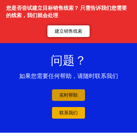
您是否尝试建立目标销售线索？ 只需告诉我们您需要
的线索，我们就会处理
建立销售线索
问题？
如果您需要任何帮助，请随时联系我们
实时帮助
联系我们