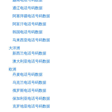
越南电话号码数据
通辽电话号码数据
阿塞拜疆电话号码数据
阿富汗电话号码数据
韩国电话号码数据
马来西亚电话号码数据
大洋洲
新西兰电话号码数据
澳大利亚电话号码数据
欧洲
丹麦电话号码数据
乌克兰电话号码数据
俄罗斯电话号码数据
保加利亚电话号码数据
克罗地亚电话号码数据