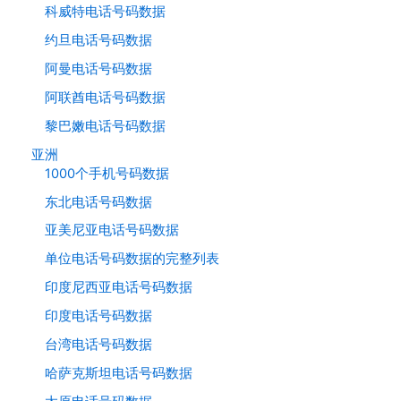
科威特电话号码数据
约旦电话号码数据
阿曼电话号码数据
阿联酋电话号码数据
黎巴嫩电话号码数据
亚洲
1000个手机号码数据
东北电话号码数据
亚美尼亚电话号码数据
单位电话号码数据的完整列表
印度尼西亚电话号码数据
印度电话号码数据
台湾电话号码数据
哈萨克斯坦电话号码数据