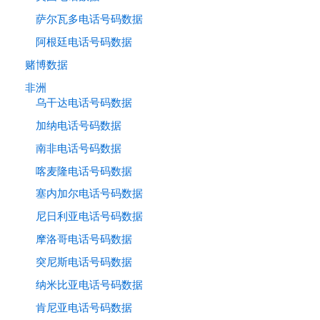
萨尔瓦多电话号码数据
阿根廷电话号码数据
赌博数据
非洲
乌干达电话号码数据
加纳电话号码数据
南非电话号码数据
喀麦隆电话号码数据
塞内加尔电话号码数据
尼日利亚电话号码数据
摩洛哥电话号码数据
突尼斯电话号码数据
纳米比亚电话号码数据
肯尼亚电话号码数据