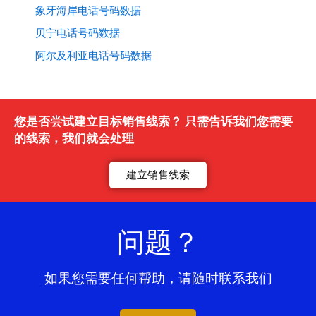
象牙海岸电话号码数据
贝宁电话号码数据
阿尔及利亚电话号码数据
您是否尝试建立目标销售线索？ 只需告诉我们您需要
的线索，我们就会处理
建立销售线索
问题？
如果您需要任何帮助，请随时联系我们