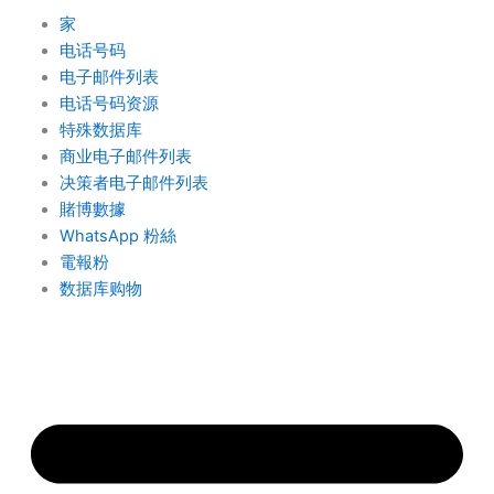
跳
家
至
电话号码
内
电子邮件列表
容
电话号码资源
特殊数据库
商业电子邮件列表
决策者电子邮件列表
賭博數據
WhatsApp 粉絲
電報粉
数据库购物