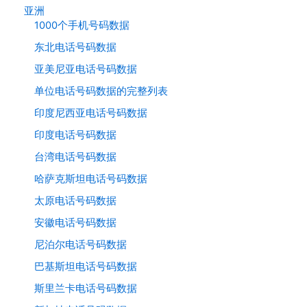
亚洲
1000个手机号码数据
东北电话号码数据
亚美尼亚电话号码数据
单位电话号码数据的完整列表
印度尼西亚电话号码数据
印度电话号码数据
台湾电话号码数据
哈萨克斯坦电话号码数据
太原电话号码数据
安徽电话号码数据
尼泊尔电话号码数据
巴基斯坦电话号码数据
斯里兰卡电话号码数据