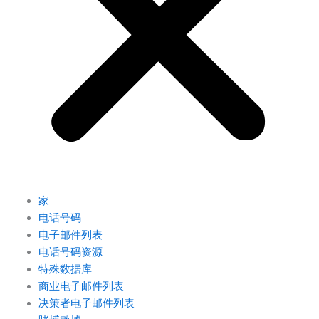
家
电话号码
电子邮件列表
电话号码资源
特殊数据库
商业电子邮件列表
决策者电子邮件列表