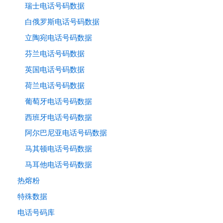
瑞士电话号码数据
白俄罗斯电话号码数据
立陶宛电话号码数据
芬兰电话号码数据
英国电话号码数据
荷兰电话号码数据
葡萄牙电话号码数据
西班牙电话号码数据
阿尔巴尼亚电话号码数据
马其顿电话号码数据
马耳他电话号码数据
热熔粉
特殊数据
电话号码库