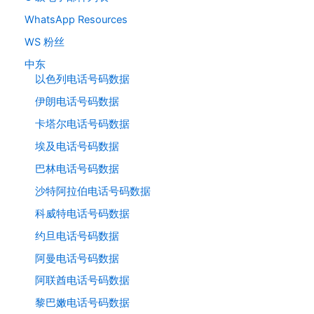
WhatsApp Resources
WS 粉丝
中东
以色列电话号码数据
伊朗电话号码数据
卡塔尔电话号码数据
埃及电话号码数据
巴林电话号码数据
沙特阿拉伯电话号码数据
科威特电话号码数据
约旦电话号码数据
阿曼电话号码数据
阿联酋电话号码数据
黎巴嫩电话号码数据