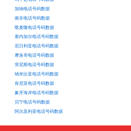
加纳电话号码数据
南非电话号码数据
喀麦隆电话号码数据
塞内加尔电话号码数据
尼日利亚电话号码数据
摩洛哥电话号码数据
突尼斯电话号码数据
纳米比亚电话号码数据
肯尼亚电话号码数据
象牙海岸电话号码数据
贝宁电话号码数据
阿尔及利亚电话号码数据