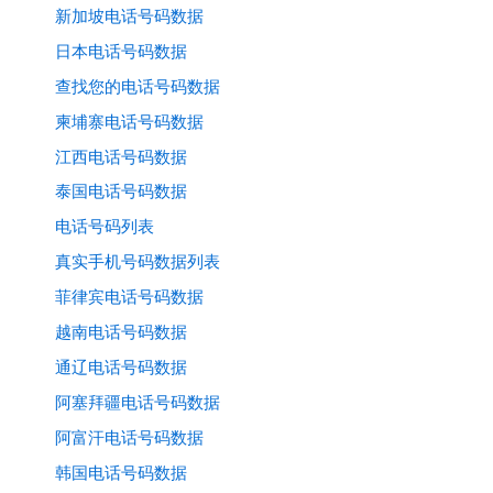
新加坡电话号码数据
日本电话号码数据
查找您的电话号码数据
柬埔寨电话号码数据
江西电话号码数据
泰国电话号码数据
电话号码列表
真实手机号码数据列表
菲律宾电话号码数据
越南电话号码数据
通辽电话号码数据
阿塞拜疆电话号码数据
阿富汗电话号码数据
韩国电话号码数据