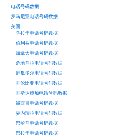
电话号码数据
罗马尼亚电话号码数据
美国
乌拉圭电话号码数据
伯利兹电话号码数据
加拿大电话号码数据
危地马拉电话号码数据
厄瓜多尔电话号码数据
哥伦比亚电话号码数据
哥斯达黎加电话号码数据
墨西哥电话号码数据
委内瑞拉电话号码数据
巴哈马电话号码数据
巴拉圭电话号码数据