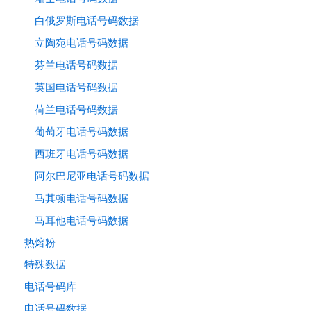
白俄罗斯电话号码数据
立陶宛电话号码数据
芬兰电话号码数据
英国电话号码数据
荷兰电话号码数据
葡萄牙电话号码数据
西班牙电话号码数据
阿尔巴尼亚电话号码数据
马其顿电话号码数据
马耳他电话号码数据
热熔粉
特殊数据
电话号码库
电话号码数据