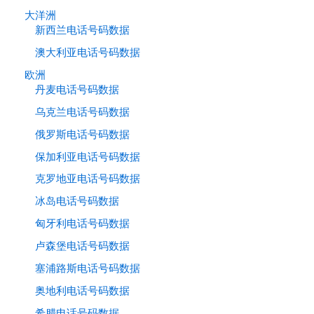
大洋洲
新西兰电话号码数据
澳大利亚电话号码数据
欧洲
丹麦电话号码数据
乌克兰电话号码数据
俄罗斯电话号码数据
保加利亚电话号码数据
克罗地亚电话号码数据
冰岛电话号码数据
匈牙利电话号码数据
卢森堡电话号码数据
塞浦路斯电话号码数据
奥地利电话号码数据
希腊电话号码数据