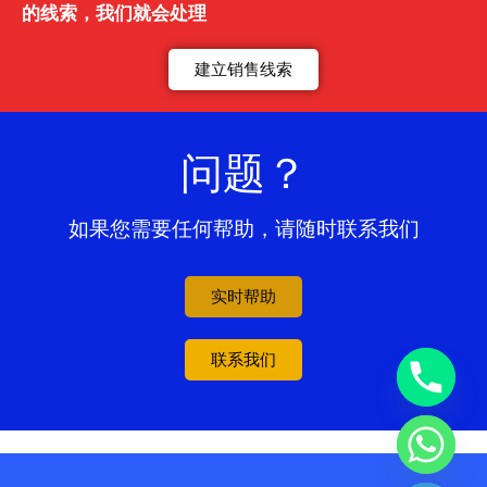
的线索，我们就会处理
建立销售线索
问题？
如果您需要任何帮助，请随时联系我们
实时帮助
联系我们