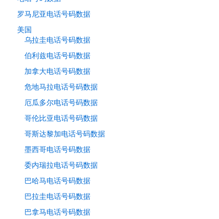
罗马尼亚电话号码数据
美国
乌拉圭电话号码数据
伯利兹电话号码数据
加拿大电话号码数据
危地马拉电话号码数据
厄瓜多尔电话号码数据
哥伦比亚电话号码数据
哥斯达黎加电话号码数据
墨西哥电话号码数据
委内瑞拉电话号码数据
巴哈马电话号码数据
巴拉圭电话号码数据
巴拿马电话号码数据