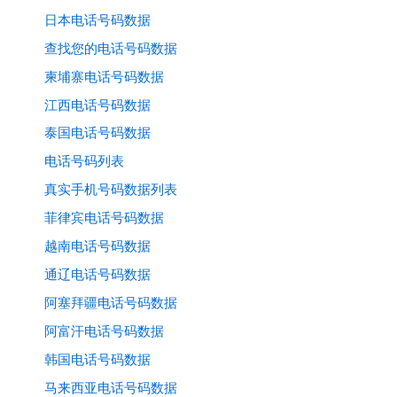
日本电话号码数据
查找您的电话号码数据
柬埔寨电话号码数据
江西电话号码数据
泰国电话号码数据
电话号码列表
真实手机号码数据列表
菲律宾电话号码数据
越南电话号码数据
通辽电话号码数据
阿塞拜疆电话号码数据
阿富汗电话号码数据
韩国电话号码数据
马来西亚电话号码数据