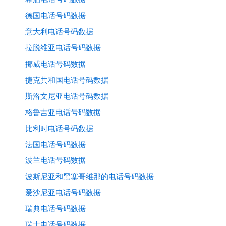
德国电话号码数据
意大利电话号码数据
拉脱维亚电话号码数据
挪威电话号码数据
捷克共和国电话号码数据
斯洛文尼亚电话号码数据
格鲁吉亚电话号码数据
比利时电话号码数据
法国电话号码数据
波兰电话号码数据
波斯尼亚和黑塞哥维那的电话号码数据
爱沙尼亚电话号码数据
瑞典电话号码数据
瑞士电话号码数据