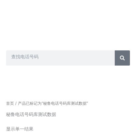
电话营销、短信营销、群发短信、电话推销和许多其他方式。
另一方面，我们的每个客户都会获得不同的数据库包，因此您
不必担心其他人拥有与您从我们这里获得的相同的联系人。因
此，您可以购买任何联系人列表并以您想要的方式推广您的业
务。
Search
首页
/ 产品已标记为“秘鲁电话号码库测试数据”
秘鲁电话号码库测试数据
显示单一结果