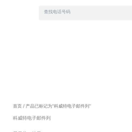
何，您都可以信
Search
大、印度、台
欧洲。我们的联
信、电话推销和
据库包，因此您
此，您可以购买
首页
/ 产品已标记为“科威特电子邮件列”
科威特电子邮件列