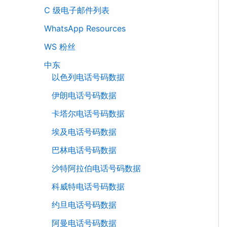
C 级电子邮件列表
WhatsApp Resources
WS 粉丝
中东
以色列电话号码数据
伊朗电话号码数据
卡塔尔电话号码数据
埃及电话号码数据
巴林电话号码数据
沙特阿拉伯电话号码数据
科威特电话号码数据
约旦电话号码数据
阿曼电话号码数据