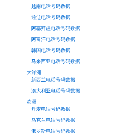
越南电话号码数据
通辽电话号码数据
阿塞拜疆电话号码数据
阿富汗电话号码数据
韩国电话号码数据
马来西亚电话号码数据
大洋洲
新西兰电话号码数据
澳大利亚电话号码数据
欧洲
丹麦电话号码数据
乌克兰电话号码数据
俄罗斯电话号码数据