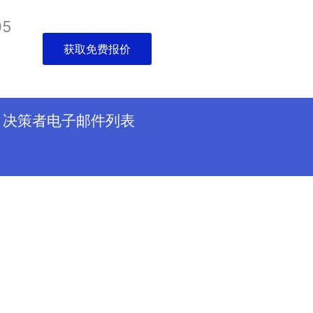
05
获取免费报价
决策者电子邮件列表