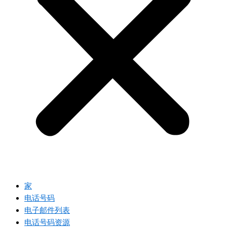
家
电话号码
电子邮件列表
电话号码资源