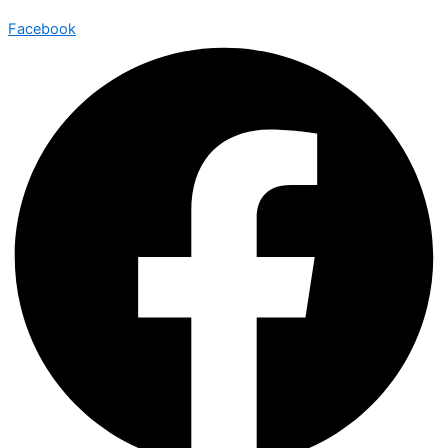
Facebook