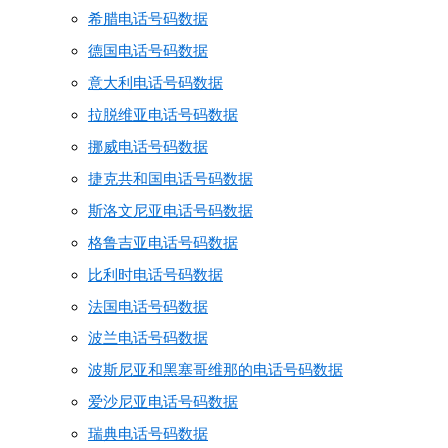
希腊电话号码数据
德国电话号码数据
意大利电话号码数据
拉脱维亚电话号码数据
挪威电话号码数据
捷克共和国电话号码数据
斯洛文尼亚电话号码数据
格鲁吉亚电话号码数据
比利时电话号码数据
法国电话号码数据
波兰电话号码数据
波斯尼亚和黑塞哥维那的电话号码数据
爱沙尼亚电话号码数据
瑞典电话号码数据