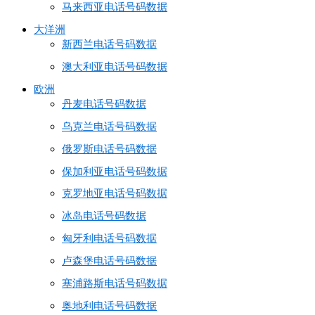
马来西亚电话号码数据
大洋洲
新西兰电话号码数据
澳大利亚电话号码数据
欧洲
丹麦电话号码数据
乌克兰电话号码数据
俄罗斯电话号码数据
保加利亚电话号码数据
克罗地亚电话号码数据
冰岛电话号码数据
匈牙利电话号码数据
卢森堡电话号码数据
塞浦路斯电话号码数据
奥地利电话号码数据