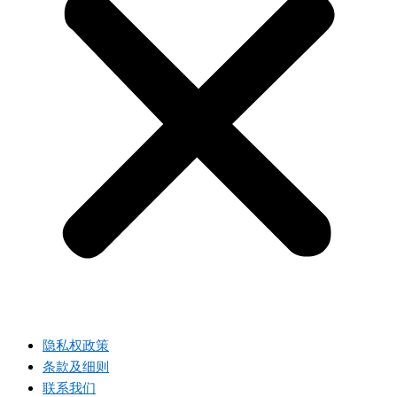
隐私权政策
条款及细则
联系我们