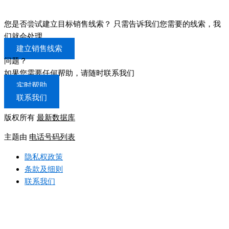
您是否尝试建立目标销售线索？ 只需告诉我们您需要的线索，我
们就会处理
建立销售线索
问题？
如果您需要任何帮助，请随时联系我们
实时帮助
联系我们
版权所有
最新数据库
主题由
电话号码列表
隐私权政策
条款及细则
联系我们