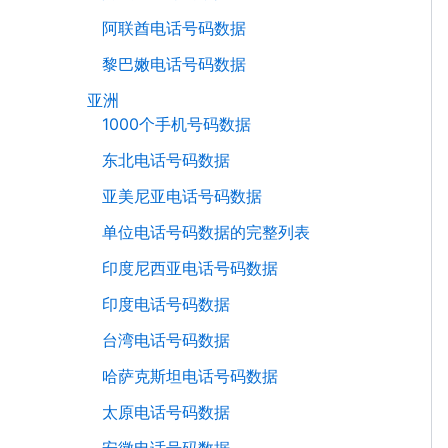
阿联酋电话号码数据
黎巴嫩电话号码数据
亚洲
1000个手机号码数据
东北电话号码数据
亚美尼亚电话号码数据
单位电话号码数据的完整列表
印度尼西亚电话号码数据
印度电话号码数据
台湾电话号码数据
哈萨克斯坦电话号码数据
太原电话号码数据