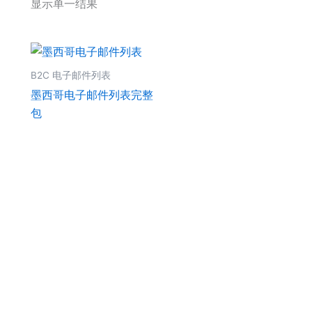
显示单一结果
B2C 电子邮件列表
墨西哥电子邮件列表完整
包