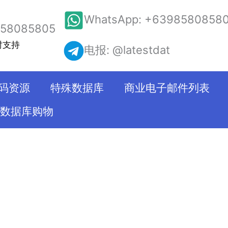
WhatsApp: +6398580858
58085805
实时支持
电报: @latestdat
码资源
特殊数据库
商业电子邮件列表
数据库购物
在我们的网站上
经过验证，我们
的双重验证。同
企业选择最好的服
这将降低您的成
库服务提供商之