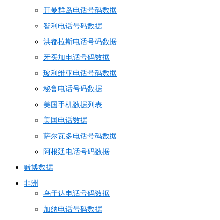
开曼群岛电话号码数据
智利电话号码数据
洪都拉斯电话号码数据
牙买加电话号码数据
玻利维亚电话号码数据
秘鲁电话号码数据
美国手机数据列表
美国电话数据
萨尔瓦多电话号码数据
阿根廷电话号码数据
赌博数据
非洲
乌干达电话号码数据
加纳电话号码数据