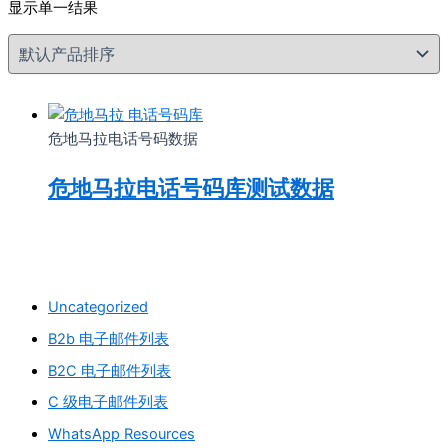
显示单一结果
危地马拉电话号码数据
危地马拉电话号码库测试数据
Uncategorized
B2b 电子邮件列表
B2C 电子邮件列表
C 级电子邮件列表
WhatsApp Resources