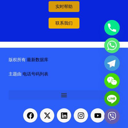
实时帮助
联系我们
版权所有
最新数据库
主题由
电话号码列表
F
X
L
I
Y
a
-
i
n
o
c
t
n
s
u