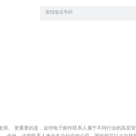
何，您都可以信
Search
大、印度、台
欧洲。我们的联
信、电话推销和
据库包，因此您
此，您可以购买
使用。 更重要的是，这些电子邮件联系人属于不同行业的高层管
好处。 此外，这些联系人来自各个行业的公司，因此您可以从中找