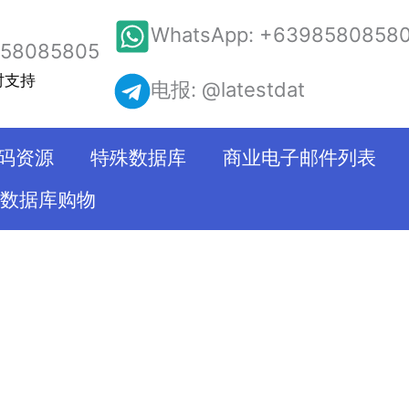
WhatsApp: +6398580858
58085805
实时支持
电报: @latestdat
码资源
特殊数据库
商业电子邮件列表
数据库购物
在我们的网站上
经过验证，我们
的双重验证。同
企业选择最好的服
这将降低您的成
库服务提供商之