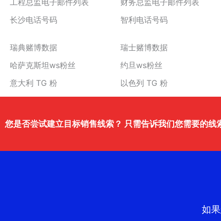
工程总监电子邮件列表
财务总监电子邮件列表
长沙电话号码
智利电话号码
瑞典赌博数据
瑞士赌博数据
哈萨克斯坦ws粉丝
约旦ws粉丝
意大利 TG 粉
以色列 TG 粉
您是否尝试建立目标销售线索？ 只需告诉我们您需要的线
如果