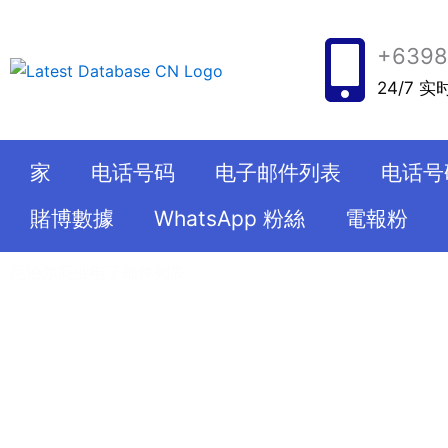
跳
至
+6398
内
24/7 
容
家
电话号码
电子邮件列表
电话号
賭博數據
WhatsApp 粉絲
電報粉
尼泊尔商业电子邮件列表
最新数据库为您提供了全球 50 亿个手机号码的列表。您可以
获取来自各个领域的大量数据。更不用说，这些数据和信息已
有权出售联系人。此外，我们所有的服务都经过人眼和计算机
样，我们所有的服务都符合 GDPR 标准，因此您可以为您的
务。更不用说您可以从这个网站获得定制的联系人电话列表。
本，您将获得所需的准确数据。此外，最新数据库是顶级数据