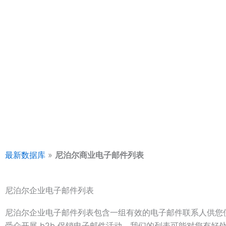
一，在建立许多企业方面拥有丰富的经验。所以，无论情况如
赖我们。我们拥有可以通过多种方式建立您的业务的知识。
最新数据库来自不同国家的所有手机号码列表。如美国、加拿
湾、越南、中国、马来西亚、新加坡、阿拉伯、韩国、非洲、
系人可以帮助您进行电话营销、电话营销、短信营销、群发短
许多其他方式。另一方面，我们的每个客户都会获得不同的数
不必担心其他人拥有与您从我们这里获得的相同的联系人。因
任何联系人列表并以您想要的方式推广您的业务。
最新数据库
»
尼泊尔商业电子邮件列表
尼泊尔企业电子邮件列表
尼泊尔企业电子邮件列表包含一组有效的电子邮件联系人供您
受众开展 b2b 促销电子邮件活动，我们的列表可能对您有