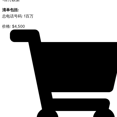
清单包括:
总电话号码: 1百万
价格: $4,500