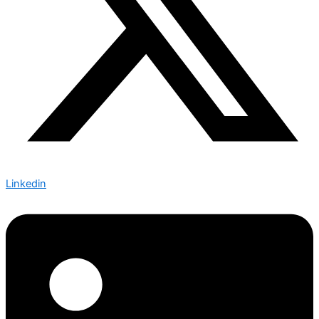
Linkedin