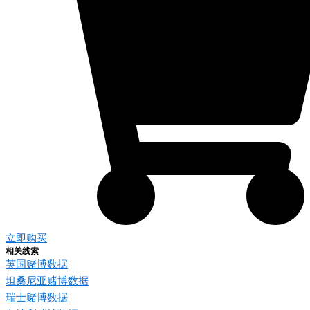
立即购买
相关线索
英国赌博数据
坦桑尼亚赌博数据
瑞士赌博数据