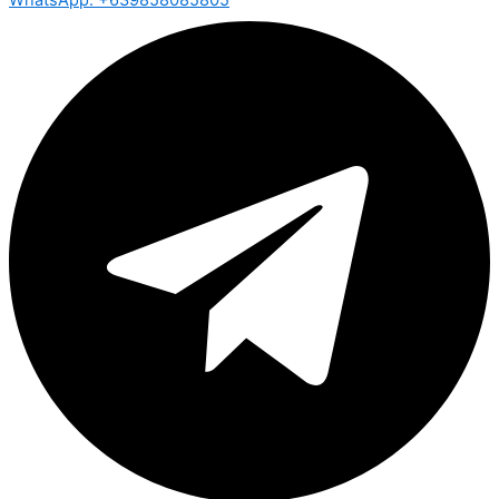
WhatsApp: +639858085805