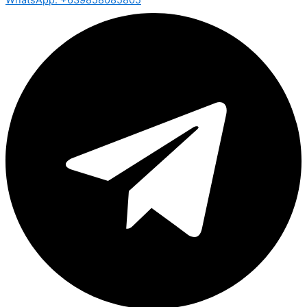
WhatsApp: +639858085805