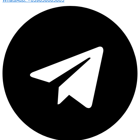
WhatsApp: +639858085805