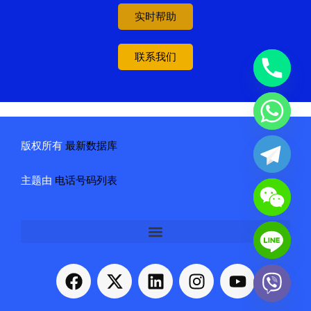
实时帮助
联系我们
版权所有
最新数据库
主题由
电话号码列表
F
X
L
I
Y
a
-
i
n
o
c
t
n
s
u