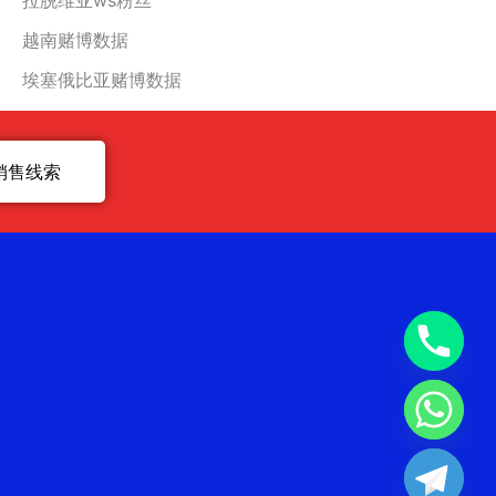
拉脱维亚ws粉丝
越南赌博数据
埃塞俄比亚赌博数据
销售线索