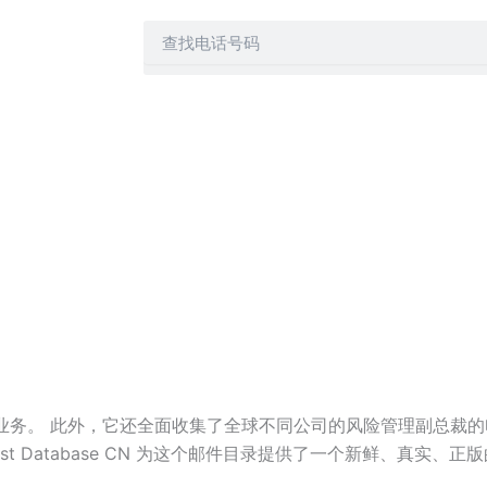
何，您都可以信
Search
大、印度、台
欧洲。我们的联
信、电话推销和
据库包，因此您
此，您可以购买
展业务。 此外，它还全面收集了全球不同公司的风险管理副总裁的
t Database CN 为这个邮件目录提供了一个新鲜、真实、