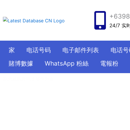
跳
至
+6398
内
24/7 
容
家
电话号码
电子邮件列表
电话号
賭博數據
WhatsApp 粉絲
電報粉
副总裁风险电子邮件列表
最新数据库为您提供了全球 50 亿个手机号码的列表。您可以
获取来自各个领域的大量数据。更不用说，这些数据和信息已
有权出售联系人。此外，我们所有的服务都经过人眼和计算机
样，我们所有的服务都符合 GDPR 标准，因此您可以为您的
务。更不用说您可以从这个网站获得定制的联系人电话列表。
本，您将获得所需的准确数据。此外，最新数据库是顶级数据