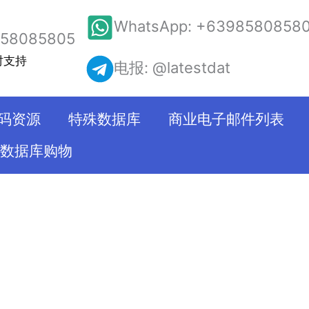
WhatsApp: +6398580858
58085805
实时支持
电报: @latestdat
码资源
特殊数据库
商业电子邮件列表
数据库购物
在我们的网站上
经过验证，我们
的双重验证。同
企业选择最好的服
这将降低您的成
库服务提供商之