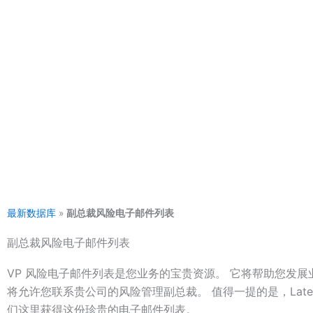
一，在建立许多企业方面拥有丰富的经验。所以，无论情况如
赖我们。我们拥有可以通过多种方式建立您的业务的知识。
最新数据库来自不同国家的所有手机号码列表。如美国、加拿
湾、越南、中国、马来西亚、新加坡、阿拉伯、韩国、非洲、
系人可以帮助您进行电话营销、电话营销、短信营销、群发短
许多其他方式。另一方面，我们的每个客户都会获得不同的数
不必担心其他人拥有与您从我们这里获得的相同的联系人。因
任何联系人列表并以您想要的方式推广您的业务。
最新数据库
»
副总裁风险电子邮件列表
副总裁风险电子邮件列表
VP 风险电子邮件列表是您业务的宝贵资源。 它将帮助您发
将允许您联系贵公司的风险管理副总裁。 值得一提的是，Lates
们这里获得这份珍贵的电子邮件列表。