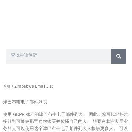
电话营销、短信营销、群发短信、电话推销和许多其他方式。
另一方面，我们的每个客户都会获得不同的数据库包，因此您
不必担心其他人拥有与您从我们这里获得的相同的联系人。因
此，您可以购买任何联系人列表并以您想要的方式推广您的业
务。
Search
首页
/ Zimbabwe Email List
津巴布韦电子邮件列表
使用 GDPR 标准的津巴布韦电子邮件列表。 因此，您可以轻松地
接触到可能在那里向您购买并传播自己的人。 想要在非洲发展业
务的人可以使用这个津巴布韦电子邮件列表来接触更多人。 可以