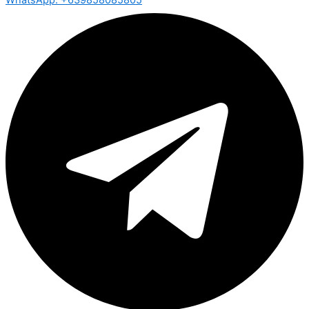
WhatsApp: +639858085805