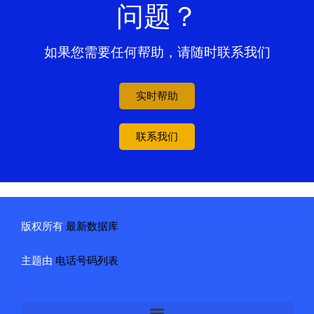
问题？
如果您需要任何帮助，请随时联系我们
实时帮助
联系我们
版权所有
最新数据库
主题由
电话号码列表