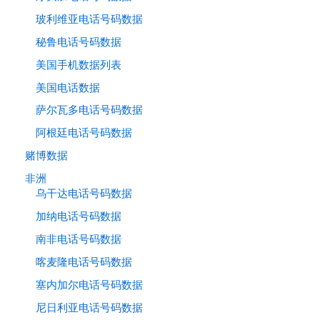
玻利维亚电话号码数据
秘鲁电话号码数据
美国手机数据列表
美国电话数据
萨尔瓦多电话号码数据
阿根廷电话号码数据
赌博数据
非洲
乌干达电话号码数据
加纳电话号码数据
南非电话号码数据
喀麦隆电话号码数据
塞内加尔电话号码数据
尼日利亚电话号码数据