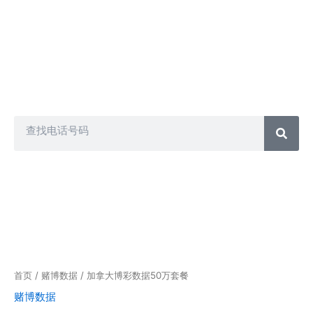
电话营销、短信营销、群发短信、电话推销和许多其他方式。
另一方面，我们的每个客户都会获得不同的数据库包，因此您
不必担心其他人拥有与您从我们这里获得的相同的联系人。因
此，您可以购买任何联系人列表并以您想要的方式推广您的业
务。
Search
加
拿
大
首页
/
赌博数据
/ 加拿大博彩数据50万套餐
博
彩
赌博数据
数