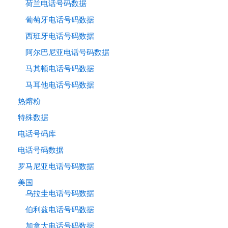
荷兰电话号码数据
葡萄牙电话号码数据
西班牙电话号码数据
阿尔巴尼亚电话号码数据
马其顿电话号码数据
马耳他电话号码数据
热熔粉
特殊数据
电话号码库
电话号码数据
罗马尼亚电话号码数据
美国
乌拉圭电话号码数据
伯利兹电话号码数据
加拿大电话号码数据