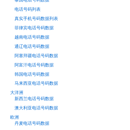
泰国电话号码数据
电话号码列表
真实手机号码数据列表
菲律宾电话号码数据
越南电话号码数据
通辽电话号码数据
阿塞拜疆电话号码数据
阿富汗电话号码数据
韩国电话号码数据
马来西亚电话号码数据
大洋洲
新西兰电话号码数据
澳大利亚电话号码数据
欧洲
丹麦电话号码数据