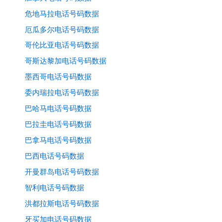
危地马拉电话号码数据
厄瓜多尔电话号码数据
哥伦比亚电话号码数据
哥斯达黎加电话号码数据
墨西哥电话号码数据
委内瑞拉电话号码数据
巴哈马电话号码数据
巴拉圭电话号码数据
巴拿马电话号码数据
巴西电话号码数据
开曼群岛电话号码数据
智利电话号码数据
洪都拉斯电话号码数据
牙买加电话号码数据