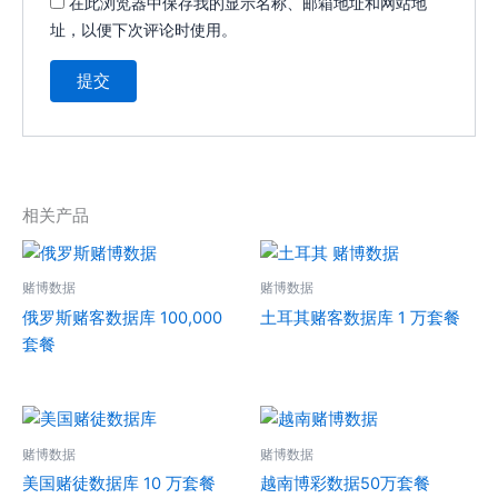
在此浏览器中保存我的显示名称、邮箱地址和网站地
址，以便下次评论时使用。
相关产品
赌博数据
赌博数据
俄罗斯赌客数据库 100,000
土耳其赌客数据库 1 万套餐
套餐
赌博数据
赌博数据
美国赌徒数据库 10 万套餐
越南博彩数据50万套餐