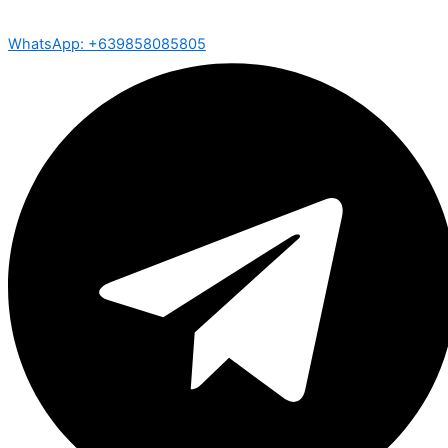
WhatsApp: +639858085805