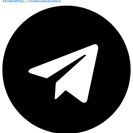
WhatsApp: +639858085805