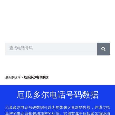
电话营销、短信营销、群发短信、电话推销和许多其他方式。
另一方面，我们的每个客户都会获得不同的数据库包，因此您
不必担心其他人拥有与您从我们这里获得的相同的联系人。因
此，您可以购买任何联系人列表并以您想要的方式推广您的业
务。
Search
最新数据库
»
厄瓜多尔电话数据
厄瓜多尔电话号码数据
厄瓜多尔电话号码数据可以为您带来大量新销售额，并通过指
导您的电话营销来增加您的利润。它拥有属于厄瓜多尔顶级消